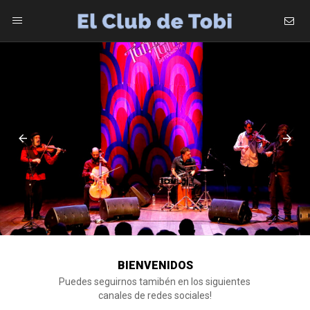
Inicio
Tobiografía
Noticias
Galería
Videos
Discografía
BIENVENIDOS
Puedes seguirnos tamibén en los siguientes
Contacto
canales de redes sociales!